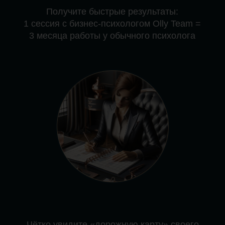
По итогам собеседования
мы
подберем вам специалиста
,
наиболее подходящего для
вашего запроса
Оплата ТОЛЬКО после
собеседования
и подбора
специалиста!