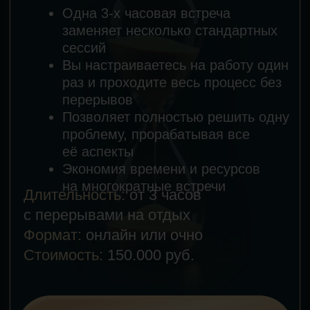
важных запросов за один день
Длительность:
6−7 часов
с перерывами на отдых и обед
Формат:
онлайн или очно
Стоимость:
300.000 руб.
Принять участие
Проект
«Активация»
5-ДНЕВНЫЙ ВЫЕЗДНОЙ
ПСИХОЛОГИЧЕСКИЙ ИНТЕНСИВ
Результаты:
Активируете свой потенциал,