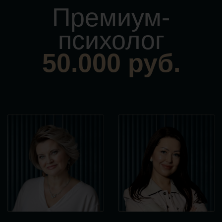
команды Olly
Team?
Быстрые результаты без
потери качества
Вам не нужно годами
«подсаживаться» на терапию,
чтобы проработать запрос