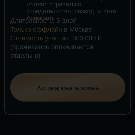
Премиум-
психолог
150.000
руб.
Юлия
Лилия
Шумова
Исламова
Записаться
Записаться