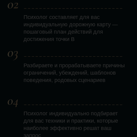
с психологом
ЭФФЕКТИВНЫЙ ФОРМАТ ДЛЯ
ГЛУБОКОЙ ПРОРАБОТКИ ОДНОЙ
ТЕМЫ
Почему это эффективно:
Одна 3-х часовая встреча
заменяет несколько стандартных
сессий
Вы настраиваетесь на работу один
раз и проходите весь процесс без
перерывов
Позволяет полностью решить одну
проблему, прорабатывая все
её аспекты
Экономия времени и ресурсов
на многократные встречи
Длительность:
от 3 часов
с перерывами на отдых
Формат:
онлайн или очно
Стоимость:
150.000 руб.