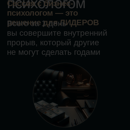
Мы подберём
для вас
лучшего
специалиста
Оставьте заявку
по
кнопке ниже