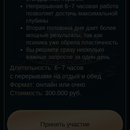
Только оффлайн
в Москве
Стоимость участия:
300 000 ₽
(проживание оплачивается
отдельно)
Активировать жизнь
Что говорят те,
кто уже
изменил свою
жизнь: