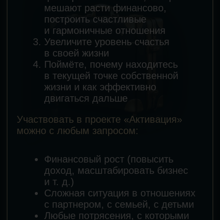
Более 4000 результативных консультаций
Множество кейсов клиентов с ростом
x2 x3 x10
дохода
Официальные психологи на
мастермайндах и проектах Михаила
Дашкиева, Игоря Манна, Ивана
Черемных, Влада Кушнарева, Михаила
Гребенюка, Андрея Овешкова
Каждого психолога
Ольга Семенихина
курирует лично и тоже
частично погружается в
ваш запрос