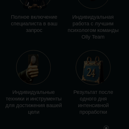
для достижения вашей
интенсивной
цели
проработки
Ваш путь
от запроса
до результата
Вместе с психологом определяете точку
А (где вы сейчас) и точку В (чего хотите
достичь)
Психолог составляет для вас
индивидуальную дорожную карту —