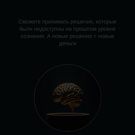
С вами свяжется наша служба
заботы
и назначит удобное
время для собеседования
с психологом