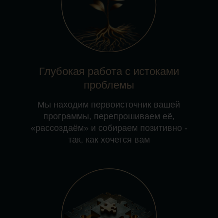
+7 499 647-48-62
для звонков по Москве
+7 989 108-10-84
info@ollyrussia.ru
ИП Семенихина Ольга Геннадьевна
ИНН 920155476939
ОРГНИП: 316920400063346
Политика в отношении обработки
персональных данных
Оферта
Правила оплаты