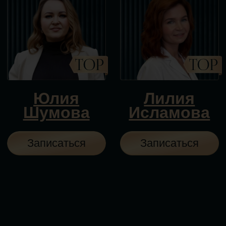
Уже более 300 человек
прошли бизнес-
консультирование,
почувствовали свою
истинную
силу
и теперь уверенно
идут в свой масштаб
Выбираю Перемены
В чём
уникальность
метода
работы