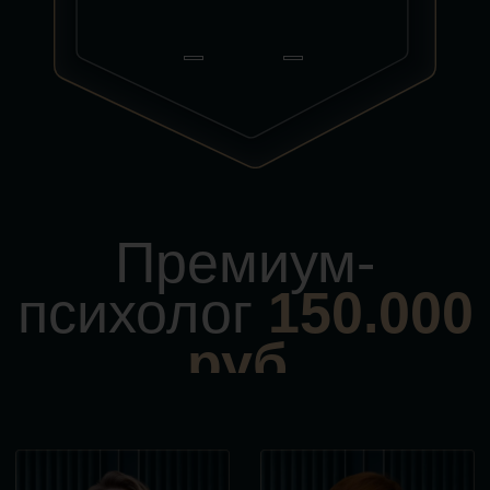
Получите быстрые результаты:
1 сессия с бизнес-психологом Olly Team =
3 месяца работы у обычного психолога
Чётко увидите «дорожную карту» своего
дальнейшего пути — как расти и достигать
новых результатов без выгорания